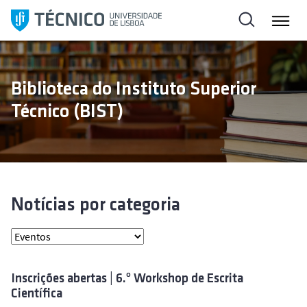
S
k
i
p
t
Biblioteca do Instituto Superior
o
Técnico (BIST)
c
o
n
t
e
n
Notícias por categoria
t
Inscrições abertas | 6.º Workshop de Escrita
Científica