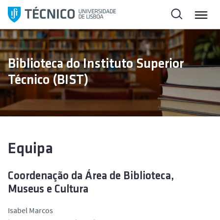
S
k
i
p
t
Biblioteca do Instituto Superior
o
Técnico (BIST)
c
o
n
t
e
n
Equipa
t
Coordenação da Área de Biblioteca,
Museus e Cultura
Isabel Marcos