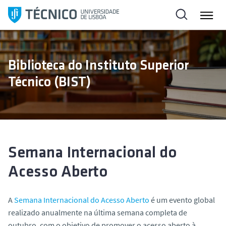
S
k
i
p
t
Biblioteca do Instituto Superior
o
Técnico (BIST)
c
o
n
t
e
n
Semana Internacional do
t
Acesso Aberto
A
Semana Internacional do Acesso Aberto
é um evento global
realizado anualmente na última semana completa de
outubro, com o objetivo de promover o acesso aberto à