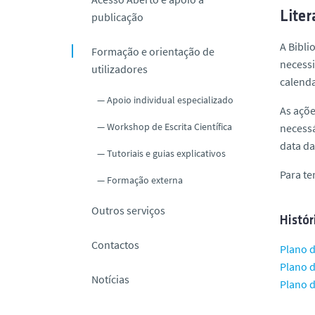
Liter
publicação
A Bibli
Formação e orientação de
necessi
utilizadores
calenda
Apoio individual especializado
As açõe
Workshop de Escrita Científica
necessá
data da
Tutoriais e guias explicativos
Para te
Formação externa
Outros serviços
Histór
Contactos
Plano 
Plano 
Notícias
Plano 