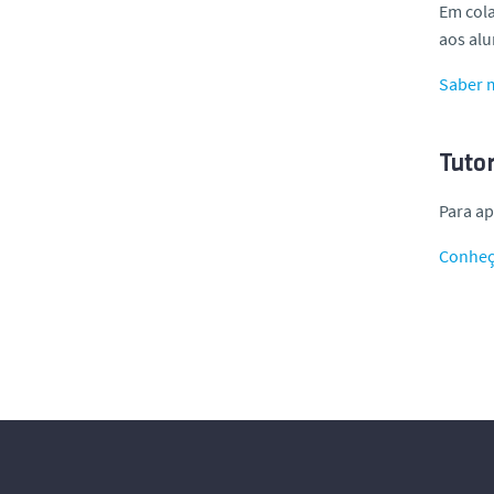
Em col
aos alu
Saber 
Tutor
Para ap
Conheça