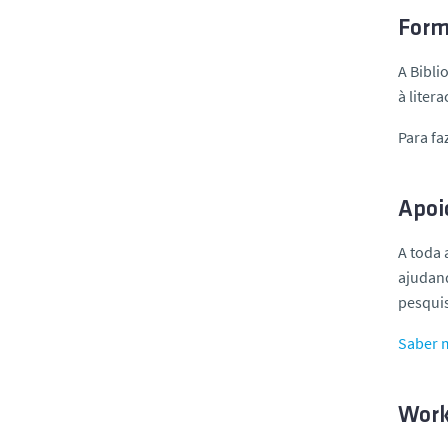
Form
A Bibl
à liter
Para fa
Apoio
A toda 
ajudand
pesquis
Saber 
Works