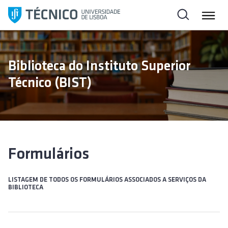
S
k
i
p
t
Biblioteca do Instituto Superior
o
Técnico (BIST)
c
o
n
t
e
n
Formulários
t
LISTAGEM DE TODOS OS FORMULÁRIOS ASSOCIADOS A SERVIÇOS DA
BIBLIOTECA