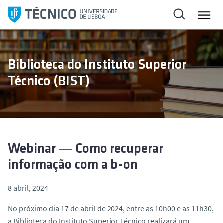
S
k
i
p
t
Biblioteca do Instituto Superior
o
Técnico (BIST)
c
o
n
t
e
n
Webinar ― Como recuperar
t
informação com a b-on
8 abril, 2024
No próximo dia 17 de abril de 2024, entre as 10h00 e as 11h30,
a Biblioteca do Instituto Superior Técnico realizará um