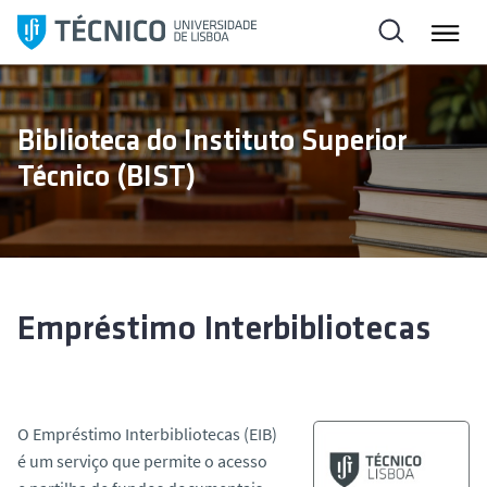
S
k
i
p
t
Biblioteca do Instituto Superior
o
Técnico (BIST)
c
o
n
t
e
n
Empréstimo Interbibliotecas
t
O Empréstimo Interbibliotecas (EIB)
é um serviço que permite o acesso