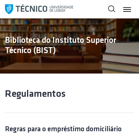
S
k
i
p
t
Biblioteca do Instituto Superior
o
Técnico (BIST)
c
o
n
t
e
n
Regulamentos
t
Regras para o empréstimo domiciliário