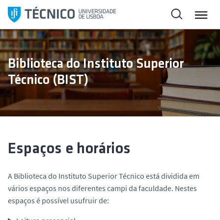
S
k
i
p
t
Biblioteca do Instituto Superior
o
Técnico (BIST)
c
o
n
t
e
n
Espaços e horários
t
A Biblioteca do Instituto Superior Técnico está dividida em
vários espaços nos diferentes campi da faculdade. Nestes
espaços é possível usufruir de: