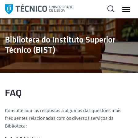
S
k
i
p
t
Biblioteca do Instituto Superior
o
Técnico (BIST)
c
o
n
t
e
n
FAQ
t
Consulte aqui as respostas a algumas das questões mais
frequentes relacionadas com os diversos serviços da
Biblioteca: